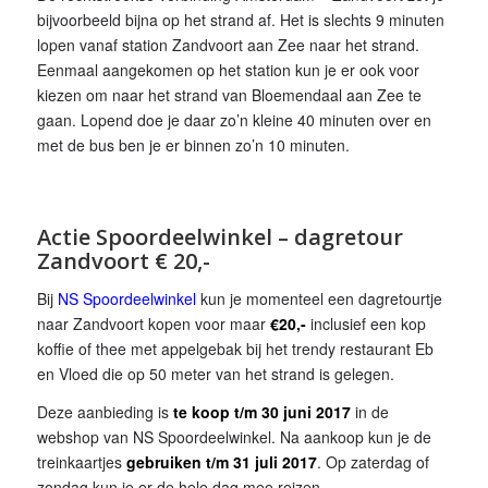
bijvoorbeeld bijna op het strand af. Het is slechts 9 minuten
lopen vanaf station Zandvoort aan Zee naar het strand.
Eenmaal aangekomen op het station kun je er ook voor
kiezen om naar het strand van Bloemendaal aan Zee te
gaan. Lopend doe je daar zo’n kleine 40 minuten over en
met de bus ben je er binnen zo’n 10 minuten.
Actie Spoordeelwinkel – dagretour
Zandvoort € 20,-
Bij
NS Spoordeelwinkel
kun je momenteel een dagretourtje
naar Zandvoort kopen voor maar
€20,-
inclusief een kop
koffie of thee met appelgebak bij het trendy restaurant Eb
en Vloed die op 50 meter van het strand is gelegen.
Deze aanbieding is
te koop t/m 30 juni 2017
in de
webshop van NS Spoordeelwinkel. Na aankoop kun je de
treinkaartjes
gebruiken t/m 31 juli 2017
. Op zaterdag of
zondag kun je er de hele dag mee reizen