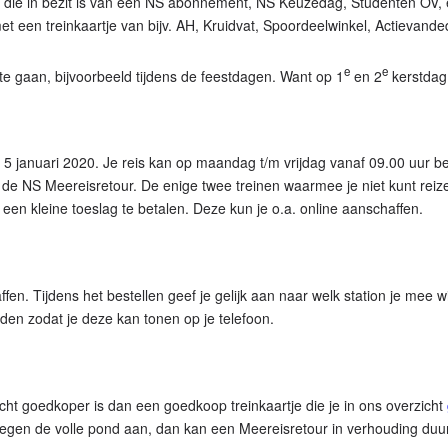
 die in bezit is van een NS abonnement, NS Keuzedag, Studenten OV, ee
een treinkaartje van bijv. AH, Kruidvat, Spoordeelwinkel, Actievanded
e
e
e gaan, bijvoorbeeld tijdens de feestdagen. Want op 1
en 2
kerstdag
 5 januari 2020. Je reis kan op maandag t/m vrijdag vanaf 09.00 uur b
e NS Meereisretour. De enige twee treinen waarmee je niet kunt reizen
 een kleine toeslag te betalen. Deze kun je o.a. online aanschaffen.
n. Tijdens het bestellen geef je gelijk aan naar welk station je mee wi
aden zodat je deze kan tonen op je telefoon.
ht goedkoper is dan een goedkoop treinkaartje die je in ons overzicht
e tegen de volle pond aan, dan kan een Meereisretour in verhouding duur