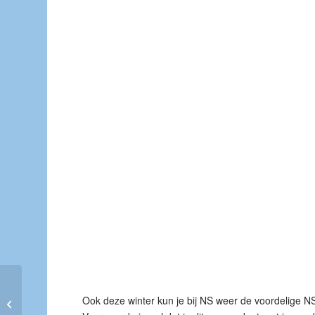
NS dagretour € 19,-|
Ook deze winter kun je bij NS weer de voordelige NS
Incl. koffie of thee met