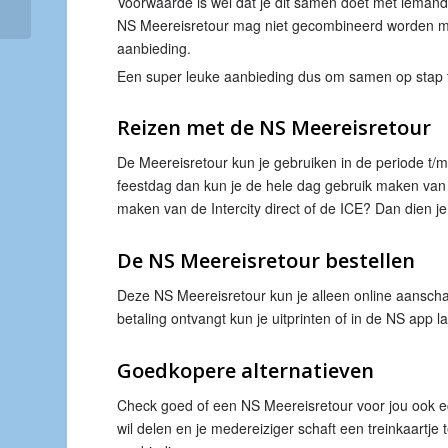
Voorwaarde is wel dat je dit samen doet met iemand
tiramisù
NS Meereisretour mag niet gecombineerd worden met 
aanbieding.
Een super leuke aanbieding dus om samen op stap t
Reizen met de NS Meereisretour
De Meereisretour kun je gebruiken in de periode t/m
feestdag dan kun je de hele dag gebruik maken van d
maken van de Intercity direct of de ICE? Dan dien je
De NS Meereisretour bestellen
Deze NS Meereisretour kun je alleen online aanschaffe
betaling ontvangt kun je uitprinten of in de NS app l
Goedkopere alternatieven
Check goed of een NS Meereisretour voor jou ook ec
wil delen en je medereiziger schaft een treinkaartj