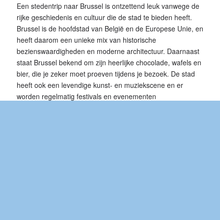
Een stedentrip naar Brussel is ontzettend leuk vanwege de
rijke geschiedenis en cultuur die de stad te bieden heeft.
Brussel is de hoofdstad van België en de Europese Unie, en
heeft daarom een unieke mix van historische
bezienswaardigheden en moderne architectuur. Daarnaast
staat Brussel bekend om zijn heerlijke chocolade, wafels en
bier, die je zeker moet proeven tijdens je bezoek. De stad
heeft ook een levendige kunst- en muziekscene en er
worden regelmatig festivals en evenementen
georganiseerd. Een bruisende stad dus vol verrassingen en
een geweldige bestemming voor een stedentrip.
De hotspots van Brussel
Er zijn veel hotspots in Brussel die je tijdens je stedentrip
niet mag missen. Hier zijn een paar suggesties.
De Grote Markt
De Grote Markt in Brussel is het hart van de stad en een