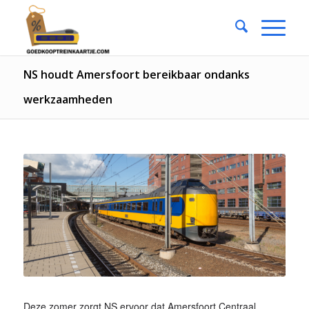
NS houdt Amersfoort bereikbaar ondanks
werkzaamheden
Deze zomer zorgt NS ervoor dat Amersfoort Centraal