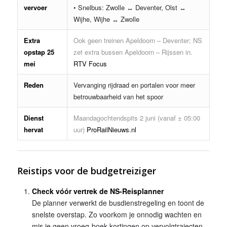
vervoer
• Snelbus: Zwolle ↔ Deventer, Olst ↔
Wijhe, Wijhe ↔ Zwolle
Extra
Ook geen treinen Apeldoorn – Deventer; NS
opstap 25
zet extra bussen Apeldoorn – Rijssen in.
mei
RTV Focus
Reden
Vervanging rijdraad en portalen voor meer
betrouwbaarheid van het spoor
Dienst
Maandagochtendspits 2 juni (vanaf ± 05:00
hervat
uur)
ProRail
Nieuws.nl
Reistips voor de budgetreiziger
Check vóór vertrek de NS-Reisplanner
De planner verwerkt de busdienstregeling en toont de
snelste overstap. Zo voorkom je onnodig wachten en
mis je geen vroeg-boek-kortingen op vervolgtrajecten.