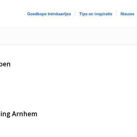
Goedkope treinkaartjes
Tips en inspiratie
Nieuws
rpen
eding Arnhem