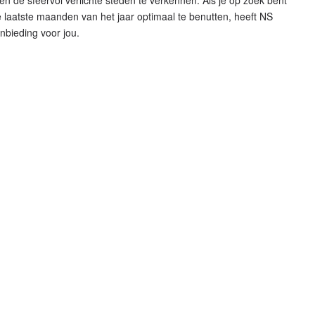
n de sfeervol verlichte steden te verkennen. Als je op zoek bent
laatste maanden van het jaar optimaal te benutten, heeft NS
nbieding voor jou.